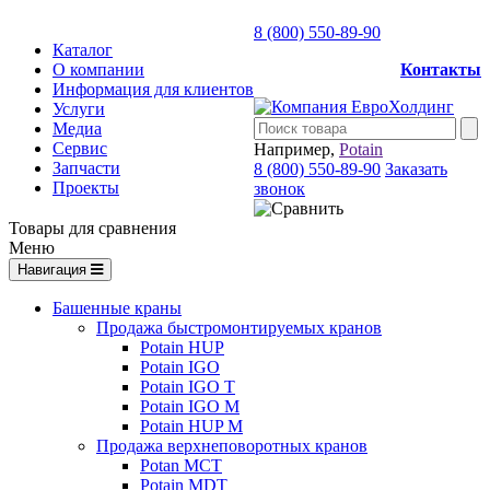
8 (800) 550-89-90
Каталог
О компании
Контакты
Информация для клиентов
Услуги
Медиа
Сервис
Например,
Potain
Запчасти
8 (800) 550-89-90
Заказать
Проекты
звонок
Товары для сравнения
Меню
Навигация
Башенные краны
Продажа быстромонтируемых кранов
Potain HUP
Potain IGO
Potain IGO T
Potain IGO M
Potain HUP M
Продажа верхнеповоротных кранов
Potan MCT
Potain MDT