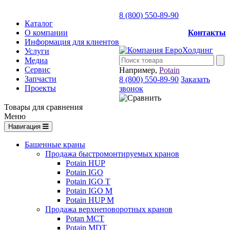
8 (800) 550-89-90
Каталог
О компании
Контакты
Информация для клиентов
Услуги
Медиа
Сервис
Например,
Potain
Запчасти
8 (800) 550-89-90
Заказать
Проекты
звонок
Товары для сравнения
Меню
Навигация
Башенные краны
Продажа быстромонтируемых кранов
Potain HUP
Potain IGO
Potain IGO T
Potain IGO M
Potain HUP M
Продажа верхнеповоротных кранов
Potan MCT
Potain MDT