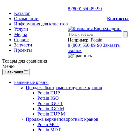
8 (800) 550-89-90
Каталог
О компании
Контакты
Информация для клиентов
Услуги
Медиа
Сервис
Например,
Potain
Запчасти
8 (800) 550-89-90
Заказать
Проекты
звонок
Товары для сравнения
Меню
Навигация
Башенные краны
Продажа быстромонтируемых кранов
Potain HUP
Potain IGO
Potain IGO T
Potain IGO M
Potain HUP M
Продажа верхнеповоротных кранов
Potan MCT
Potain MDT