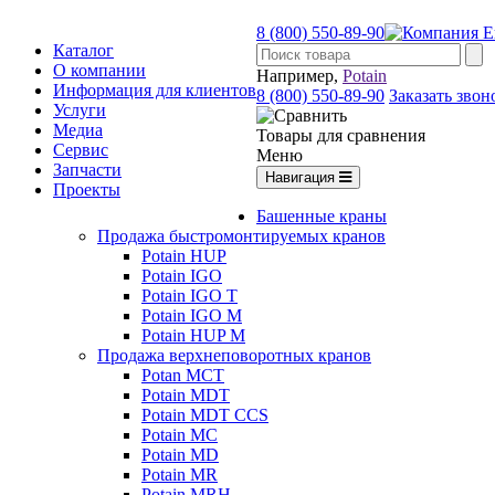
8 (800) 550-89-90
Каталог
О компании
Например,
Potain
Информация для клиентов
8 (800) 550-89-90
Заказать звон
Услуги
Медиа
Товары для сравнения
Сервис
Меню
Запчасти
Навигация
Проекты
Башенные краны
Продажа быстромонтируемых кранов
Potain HUP
Potain IGO
Potain IGO T
Potain IGO M
Potain HUP M
Продажа верхнеповоротных кранов
Potan MCT
Potain MDT
Potain MDT CCS
Potain MC
Potain MD
Potain MR
Potain MRH