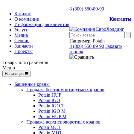
8 (800) 550-89-90
Каталог
О компании
Контакты
Информация для клиентов
Услуги
Медиа
Сервис
Например,
Potain
Запчасти
8 (800) 550-89-90
Заказать
Проекты
звонок
Товары для сравнения
Меню
Навигация
Башенные краны
Продажа быстромонтируемых кранов
Potain HUP
Potain IGO
Potain IGO T
Potain IGO M
Potain HUP M
Продажа верхнеповоротных кранов
Potan MCT
Potain MDT