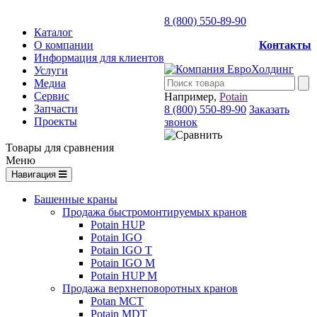
8 (800) 550-89-90
Каталог
О компании
Контакты
Информация для клиентов
Услуги
Медиа
Сервис
Например,
Potain
Запчасти
8 (800) 550-89-90
Заказать
Проекты
звонок
Товары для сравнения
Меню
Навигация
Башенные краны
Продажа быстромонтируемых кранов
Potain HUP
Potain IGO
Potain IGO T
Potain IGO M
Potain HUP M
Продажа верхнеповоротных кранов
Potan MCT
Potain MDT