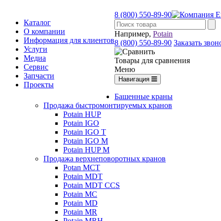
8 (800) 550-89-90
Каталог
О компании
Например,
Potain
Информация для клиентов
8 (800) 550-89-90
Заказать звон
Услуги
Медиа
Товары для сравнения
Сервис
Меню
Запчасти
Навигация
Проекты
Башенные краны
Продажа быстромонтируемых кранов
Potain HUP
Potain IGO
Potain IGO T
Potain IGO M
Potain HUP M
Продажа верхнеповоротных кранов
Potan MCT
Potain MDT
Potain MDT CCS
Potain MC
Potain MD
Potain MR
Potain MRH