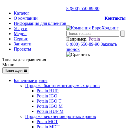
8 (800) 550-89-90
Каталог
О компании
Контакты
Информация для клиентов
Услуги
Медиа
Сервис
Например,
Potain
Запчасти
8 (800) 550-89-90
Заказать
Проекты
звонок
Товары для сравнения
Меню
Навигация
Башенные краны
Продажа быстромонтируемых кранов
Potain HUP
Potain IGO
Potain IGO T
Potain IGO M
Potain HUP M
Продажа верхнеповоротных кранов
Potan MCT
Potain MDT