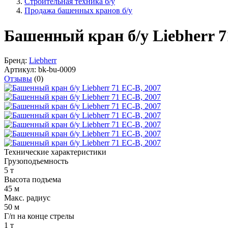
Строительная техника б/у
Продажа башенных кранов б/у
Башенный кран б/у Liebherr 7
Бренд:
Liebherr
Артикул:
bk-bu-0009
Отзывы
(0)
Технические характеристики
Грузоподъемность
5 т
Высота подъема
45 м
Макс. радиус
50 м
Г/п на конце стрелы
1 т