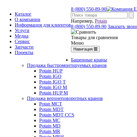
8 (800) 550-89-90
Каталог
О компании
Например,
Potain
Информация для клиентов
8 (800) 550-89-90
Заказать звон
Услуги
Медиа
Товары для сравнения
Сервис
Меню
Запчасти
Навигация
Проекты
Башенные краны
Продажа быстромонтируемых кранов
Potain HUP
Potain IGO
Potain IGO T
Potain IGO M
Potain HUP M
Продажа верхнеповоротных кранов
Potan MCT
Potain MDT
Potain MDT CCS
Potain MC
Potain MD
Potain MR
Potain MRH