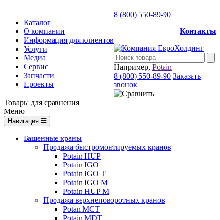
8 (800) 550-89-90
Каталог
О компании
Контакты
Информация для клиентов
Услуги
Медиа
Сервис
Например,
Potain
Запчасти
8 (800) 550-89-90
Заказать
Проекты
звонок
Товары для сравнения
Меню
Навигация
Башенные краны
Продажа быстромонтируемых кранов
Potain HUP
Potain IGO
Potain IGO T
Potain IGO M
Potain HUP M
Продажа верхнеповоротных кранов
Potan MCT
Potain MDT