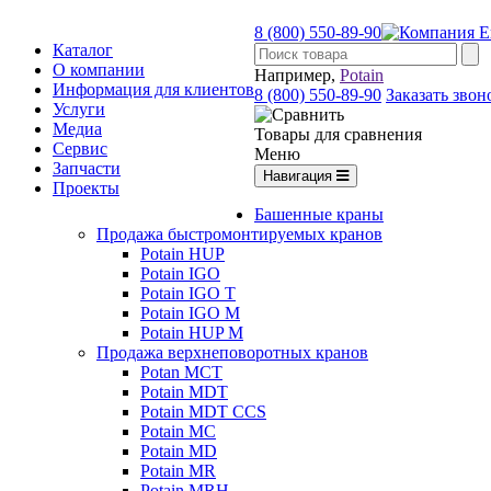
8 (800) 550-89-90
Каталог
О компании
Например,
Potain
Информация для клиентов
8 (800) 550-89-90
Заказать звон
Услуги
Медиа
Товары для сравнения
Сервис
Меню
Запчасти
Навигация
Проекты
Башенные краны
Продажа быстромонтируемых кранов
Potain HUP
Potain IGO
Potain IGO T
Potain IGO M
Potain HUP M
Продажа верхнеповоротных кранов
Potan MCT
Potain MDT
Potain MDT CCS
Potain MC
Potain MD
Potain MR
Potain MRH