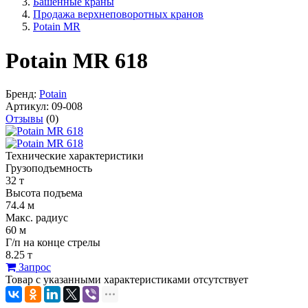
Башенные краны
Продажа верхнеповоротных кранов
Potain MR
Potain MR 618
Бренд:
Potain
Артикул:
09-008
Отзывы
(0)
Технические характеристики
Грузоподъемность
32 т
Высота подъема
74.4 м
Макс. радиус
60 м
Г/п на конце стрелы
8.25 т
Запрос
Товар с указанными характеристиками отсутствует