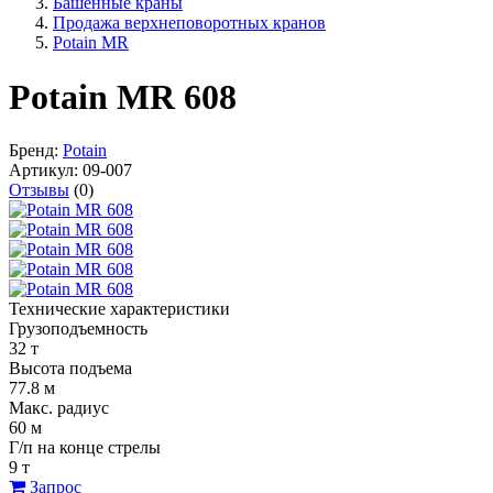
Башенные краны
Продажа верхнеповоротных кранов
Potain MR
Potain MR 608
Бренд:
Potain
Артикул:
09-007
Отзывы
(0)
Технические характеристики
Грузоподъемность
32 т
Высота подъема
77.8 м
Макс. радиус
60 м
Г/п на конце стрелы
9 т
Запрос