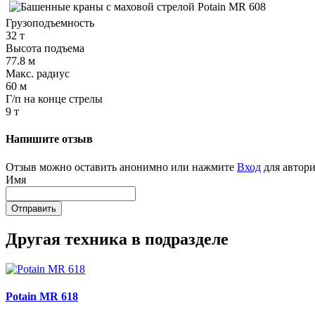
Грузоподъемность
32 т
Высота подъема
77.8 м
Макс. радиус
60 м
Г/п на конце стрелы
9 т
Напишите отзыв
Отзыв можно оставить анонимно или нажмите
Вход
для автори
Имя
Отправить
Другая техника в подразделе
Potain MR 618