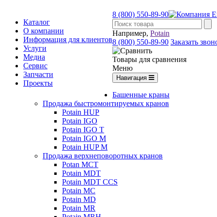
8 (800) 550-89-90
Каталог
О компании
Например,
Potain
Информация для клиентов
8 (800) 550-89-90
Заказать звон
Услуги
Медиа
Товары для сравнения
Сервис
Меню
Запчасти
Навигация
Проекты
Башенные краны
Продажа быстромонтируемых кранов
Potain HUP
Potain IGO
Potain IGO T
Potain IGO M
Potain HUP M
Продажа верхнеповоротных кранов
Potan MCT
Potain MDT
Potain MDT CCS
Potain MC
Potain MD
Potain MR
Potain MRH