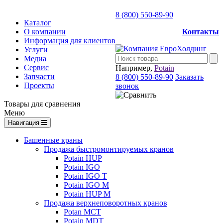
8 (800) 550-89-90
Каталог
О компании
Контакты
Информация для клиентов
Услуги
Медиа
Сервис
Например,
Potain
Запчасти
8 (800) 550-89-90
Заказать
Проекты
звонок
Товары для сравнения
Меню
Навигация
Башенные краны
Продажа быстромонтируемых кранов
Potain HUP
Potain IGO
Potain IGO T
Potain IGO M
Potain HUP M
Продажа верхнеповоротных кранов
Potan MCT
Potain MDT