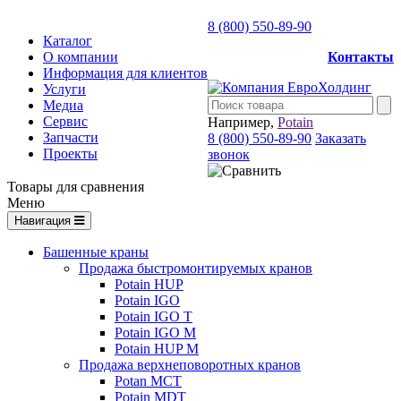
8 (800) 550-89-90
Каталог
О компании
Контакты
Информация для клиентов
Услуги
Медиа
Сервис
Например,
Potain
Запчасти
8 (800) 550-89-90
Заказать
Проекты
звонок
Товары для сравнения
Меню
Навигация
Башенные краны
Продажа быстромонтируемых кранов
Potain HUP
Potain IGO
Potain IGO T
Potain IGO M
Potain HUP M
Продажа верхнеповоротных кранов
Potan MCT
Potain MDT