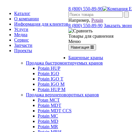
8 (800) 550-89-90
Каталог
О компании
Например,
Potain
Информация для клиентов
8 (800) 550-89-90
Заказать звон
Услуги
Медиа
Товары для сравнения
Сервис
Меню
Запчасти
Навигация
Проекты
Башенные краны
Продажа быстромонтируемых кранов
Potain HUP
Potain IGO
Potain IGO T
Potain IGO M
Potain HUP M
Продажа верхнеповоротных кранов
Potan MCT
Potain MDT
Potain MDT CCS
Potain MC
Potain MD
Potain MR
Potain MRH