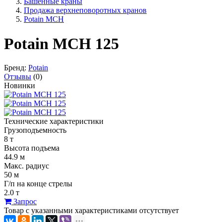
Башенные краны
Продажа верхнеповоротных кранов
Potain MCH
Potain MCH 125
Бренд:
Potain
Отзывы
(0)
Новинки
Технические характеристики
Грузоподъемность
8 т
Высота подъема
44.9 м
Макс. радиус
50 м
Г/п на конце стрелы
2.0 т
Запрос
Товар с указанными характеристиками отсутствует