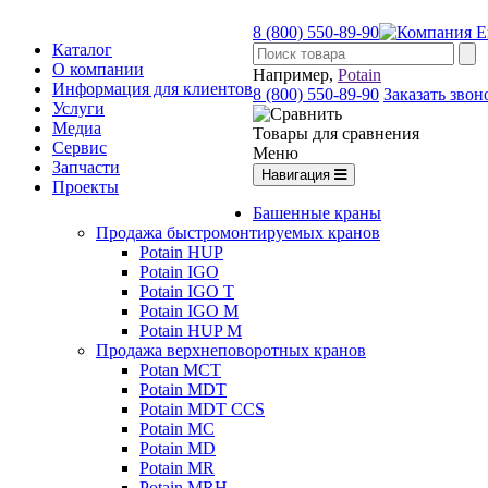
8 (800) 550-89-90
Каталог
О компании
Например,
Potain
Информация для клиентов
8 (800) 550-89-90
Заказать звон
Услуги
Медиа
Товары для сравнения
Сервис
Меню
Запчасти
Навигация
Проекты
Башенные краны
Продажа быстромонтируемых кранов
Potain HUP
Potain IGO
Potain IGO T
Potain IGO M
Potain HUP M
Продажа верхнеповоротных кранов
Potan MCT
Potain MDT
Potain MDT CCS
Potain MC
Potain MD
Potain MR
Potain MRH