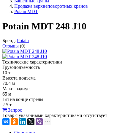
Башенные краны
Продажа верхнеповоротных кранов
Potain MDT
Potain MDT 248 J10
Бренд:
Potain
Отзывы
(0)
Технические характеристики
Грузоподъемность
10 т
Высота подъема
70.4 м
Макс. радиус
65 м
Г/п на конце стрелы
2.5 т
Запрос
Товар с указанными характеристиками отсутствует
Описание