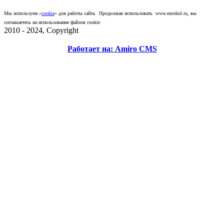
конфиденциальности
.
Мы используем «
cookie
» для работы сайта. Продолжая использовать www.eurohol.ru, вы
соглашаетесь на использование файлов cookie
2010 - 2024, Copyright
Работает на: Amiro CMS