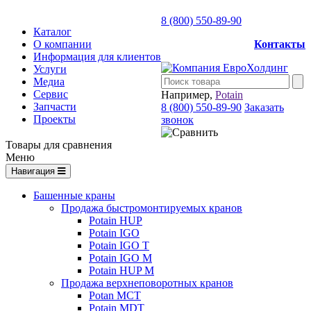
8 (800) 550-89-90
Каталог
О компании
Контакты
Информация для клиентов
Услуги
Медиа
Сервис
Например,
Potain
Запчасти
8 (800) 550-89-90
Заказать
Проекты
звонок
Товары для сравнения
Меню
Навигация
Башенные краны
Продажа быстромонтируемых кранов
Potain HUP
Potain IGO
Potain IGO T
Potain IGO M
Potain HUP M
Продажа верхнеповоротных кранов
Potan MCT
Potain MDT