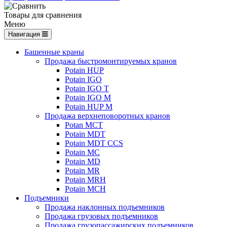
Товары для сравнения
Меню
Навигация
Башенные краны
Продажа быстромонтируемых кранов
Potain HUP
Potain IGO
Potain IGO T
Potain IGO M
Potain HUP M
Продажа верхнеповоротных кранов
Potan MCT
Potain MDT
Potain MDT CCS
Potain MC
Potain MD
Potain MR
Potain MRH
Potain MCH
Подъемники
Продажа наклонных подъемников
Продажа грузовых подъемников
Продажа грузопассажирских подъемников