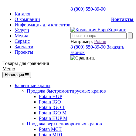
8 (800) 550-89-90
Каталог
О компании
Контакты
Информация для клиентов
Услуги
Медиа
Сервис
Например,
Potain
Запчасти
8 (800) 550-89-90
Заказать
Проекты
звонок
Товары для сравнения
Меню
Навигация
Башенные краны
Продажа быстромонтируемых кранов
Potain HUP
Potain IGO
Potain IGO T
Potain IGO M
Potain HUP M
Продажа верхнеповоротных кранов
Potan MCT
Potain MDT