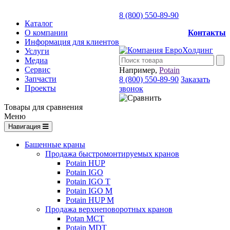
8 (800) 550-89-90
Каталог
О компании
Контакты
Информация для клиентов
Услуги
Медиа
Сервис
Например,
Potain
Запчасти
8 (800) 550-89-90
Заказать
Проекты
звонок
Товары для сравнения
Меню
Навигация
Башенные краны
Продажа быстромонтируемых кранов
Potain HUP
Potain IGO
Potain IGO T
Potain IGO M
Potain HUP M
Продажа верхнеповоротных кранов
Potan MCT
Potain MDT