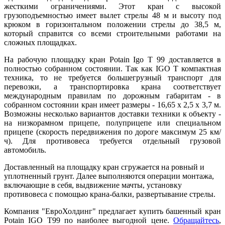
жесткими ограничениями. Этот кран с высокой
грузоподъемностью имеет вылет стрелы 48 м и высоту под
крюком в горизонтальном положении стрелы до 38,5 м,
который справится со всеми строительными работами на
сложных площадках.
На рабочую площадку кран Potain Igo T 99 доставляется в
полностью собранном состоянии. Так как IGO T компактная
техника, то не требуется большегрузный транспорт для
перевозки, а транспортировка крана соответствует
международным правилам по дорожным габаритам - в
собранном состоянии кран имеет размеры - 16,65 х 2,5 х 3,7 м.
Возможны несколько вариантов доставки техники к объекту -
на низкорамном прицепе, полуприцепе или специальном
прицепе (скорость передвижения по дороге максимум 25 км/
ч). Для противовеса требуется отдельный грузовой
автомобиль.
Доставленный на площадку кран сгружается на ровный и
уплотненный грунт. Далее выполняются операции монтажа,
включающие в себя, выдвижение мачты, установку
противовеса с помощью крана-балки, развертывание стрелы.
Компания "ЕвроХолдинг" предлагает купить башенный кран
Potain IGO T99 по наиболее выгодной цене.
Обращайтесь
,