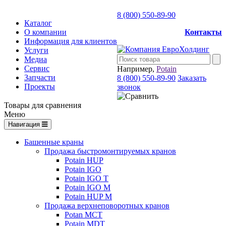
8 (800) 550-89-90
Каталог
О компании
Контакты
Информация для клиентов
Услуги
Медиа
Сервис
Например,
Potain
Запчасти
8 (800) 550-89-90
Заказать
Проекты
звонок
Товары для сравнения
Меню
Навигация
Башенные краны
Продажа быстромонтируемых кранов
Potain HUP
Potain IGO
Potain IGO T
Potain IGO M
Potain HUP M
Продажа верхнеповоротных кранов
Potan MCT
Potain MDT