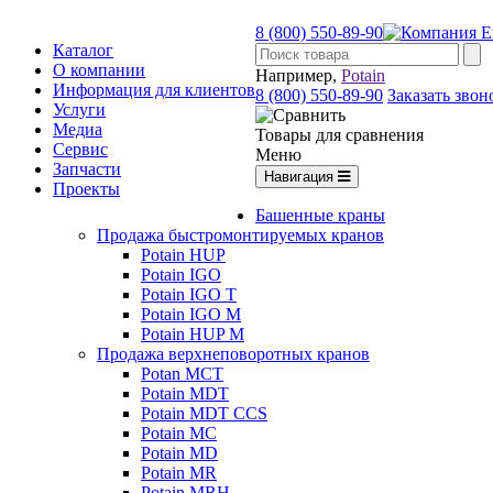
8 (800) 550-89-90
Каталог
О компании
Например,
Potain
Информация для клиентов
8 (800) 550-89-90
Заказать звон
Услуги
Медиа
Товары для сравнения
Сервис
Меню
Запчасти
Навигация
Проекты
Башенные краны
Продажа быстромонтируемых кранов
Potain HUP
Potain IGO
Potain IGO T
Potain IGO M
Potain HUP M
Продажа верхнеповоротных кранов
Potan MCT
Potain MDT
Potain MDT CCS
Potain MC
Potain MD
Potain MR
Potain MRH