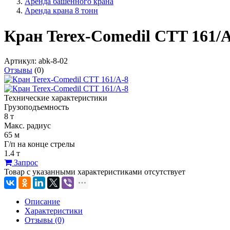
Аренда башенного крана
Аренда крана 8 тонн
Кран Terex-Comedil CTT 161/
Артикул:
abk-8-02
Отзывы
(0)
Технические характеристики
Грузоподъемность
8 т
Макс. радиус
65 м
Г/п на конце стрелы
1.4 т
Запрос
Товар с указанными характеристиками отсутствует
Описание
Характеристики
Отзывы (0)