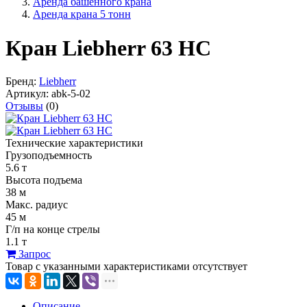
Аренда башенного крана
Аренда крана 5 тонн
Кран Liebherr 63 HC
Бренд:
Liebherr
Артикул:
abk-5-02
Отзывы
(0)
Технические характеристики
Грузоподъемность
5.6 т
Высота подъема
38 м
Макс. радиус
45 м
Г/п на конце стрелы
1.1 т
Запрос
Товар с указанными характеристиками отсутствует
Описание