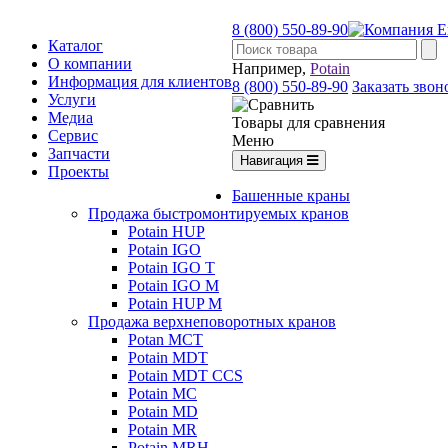
8 (800) 550-89-90
Каталог
О компании
Например,
Potain
Информация для клиентов
8 (800) 550-89-90
Заказать звон
Услуги
Медиа
Товары для сравнения
Сервис
Меню
Запчасти
Навигация
Проекты
Башенные краны
Продажа быстромонтируемых кранов
Potain HUP
Potain IGO
Potain IGO T
Potain IGO M
Potain HUP M
Продажа верхнеповоротных кранов
Potan MCT
Potain MDT
Potain MDT CCS
Potain MC
Potain MD
Potain MR
Potain MRH