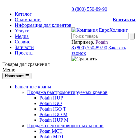
8 (800) 550-89-90
Каталог
О компании
Контакты
Информация для клиентов
Услуги
Медиа
Сервис
Например,
Potain
Запчасти
8 (800) 550-89-90
Заказать
Проекты
звонок
Товары для сравнения
Меню
Навигация
Башенные краны
Продажа быстромонтируемых кранов
Potain HUP
Potain IGO
Potain IGO T
Potain IGO M
Potain HUP M
Продажа верхнеповоротных кранов
Potan MCT
Potain MDT