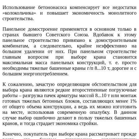
Использование бетононасоса компенсирует все недостатки
«колокольчика» и повышает экономичность монолитного
строительства.
Панельное домостроение применяется в основном только в
странах бывшего Советского Союза. Вдобавок к этому
панельное строительство привязано к домостроительным
комбинатам, а следовательно, крайне неэффективно на
большом удалении от них. При панельном строительстве
главным вопросом при выборе крана становится
максимальная масса панельных конструкций, т. е. просто
необходимы тяжелые башенные краны г/п 8...10 т, дорогие и с
большим энергопотреблением.
К сожалению, зачастую определяющим обстоятельством для
выбора крана являются редкие второстепенные погрузочные
работы – разгрузка пачек арматуры массой 8...10 т или монтаж
готовых тяжелых бетонных блоков, составляющих менее 1%
от общего объема конструкции, а ведь их можно изготовить
на месте, использовав современную опалубку. В данном
случае выбор ошибочно делают в пользу тяжелых башенных
кранов, и тогда страдает экономика стройки.
Конечно, покупатель при выборе крана рассматривает прежде