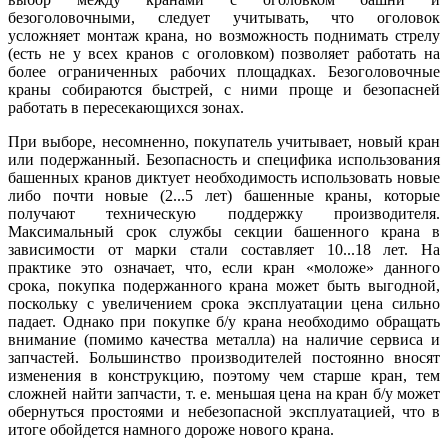
безоголовочными, следует учитывать, что оголовок
усложняет монтаж крана, но возможность поднимать стрелу
(есть не у всех кранов с оголовком) позволяет работать на
более ограниченных рабочих площадках. Безоголовочные
краны собираются быстрей, с ними проще и безопасней
работать в пересекающихся зонах.
При выборе, несомненно, покупатель учитывает, новый кран
или подержанный. Безопасность и специфика использования
башенных кранов диктует необходимость использовать новые
либо почти новые (2...5 лет) башенные краны, которые
получают техническую поддержку производителя.
Максимальный срок службы секции башенного крана в
зависимости от марки стали составляет 10...18 лет. На
практике это означает, что, если кран «моложе» данного
срока, покупка подержанного крана может быть выгодной,
поскольку с увеличением срока эксплуатации цена сильно
падает. Однако при покупке б/у крана необходимо обращать
внимание (помимо качества металла) на наличие сервиса и
запчастей. Большинство производителей постоянно вносят
изменения в конструкцию, поэтому чем старше кран, тем
сложней найти запчасти, т. е. меньшая цена на кран б/у может
обернуться простоями и небезопасной эксплуатацией, что в
итоге обойдется намного дороже нового крана.