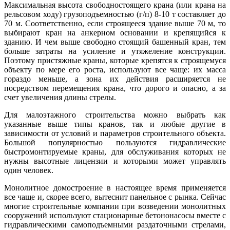
Максимальная высота свободностоящего крана (или крана на
рельсовом ходу) грузоподъемностью (г/п) 8-10 т составляет до
70 м. Соответственно, если строящееся здание выше 70 м, то
выбирают кран на анкерном основании и крепящийся к
зданию. И чем выше свободно стоящий башенный кран, тем
больше затраты на усиление и утяжеление конструкции.
Поэтому пристяжные краны, которые крепятся к строящемуся
объекту по мере его роста, используют все чаще: их масса
гораздо меньше, а зона их действия расширяется не
посредством перемещения крана, что дорого и опасно, а за
счет увеличения длины стрелы.
Для малоэтажного строительства можно выбрать как
указанные выше типы кранов, так и любые другие в
зависимости от условий и параметров строительного объекта.
Большой популярностью пользуются гидравлические
быстромонтируемые краны, для обслуживания которых не
нужны высотные лицензии и которыми может управлять
один человек.
Монолитное домостроение в настоящее время применяется
все чаще и, скорее всего, вытеснит панельное с рынка. Сейчас
многие строительные компании при возведении монолитных
сооружений используют стационарные бетононасосы вместе с
гидравлическими самоподъемными раздаточными стрелами,