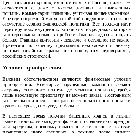
Цена китайских кранов, импортируемых в Россию, ниже, чем
отечественных, даже с учетом доставки и таможенных
пошлин. Комментарии излишни, учитывая вышеизложенное.
Еще один огромный минус китайской продукции - это полное
отсутствие сервисно-дилерской политики. Все продажи идут
через крупных внутренних китайских посредников, которые
заинтересованы только в прибыли. Главная задача - продать
больше. Главный критерий - дешевле, а остальное не важно.
Претензии по качеству предъявить невозможно и некому,
поэтому китайские краны пока пользуются недоверием у
российских строителей.
Условия приобретения
Важным обстоятельством являются финансовые условия
приобретения. Некоторые зарубежные компании делают
отсрочку основного платежа до момента поставки, требуя
лишь небольшую предоплату на момент заказа. Постоянным
заказчикам они предлагают рассрочку оплаты после поставки
кранов на срок до полугода и больше.
В настоящее время покупка башенных кранов в лизинг
является наиболее выгодной формой по сравнению с арендой
или кредитом, поскольку помесячные лизинговые платежи
значительно ниже арендных, а техника после лизинга