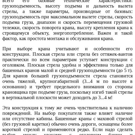
всего его базовые технические характеристики:
грузоподъемность, высоту подъема и дальность вылета
стрелы, а также параметры, производные от базовых:
грузоподъемность при максимальном вылете стрелы, скорость
подъема груза, диапазон и скорость перемещения грузовой
тележки, скорость поворота крана, высоту крепления крана к
строящемуся объекту, энергопотребление. Важен и такой
фактор, как простота монтажа и обслуживания крана.
При выборе крана учитывают и особенности его
конструкции. Плоская стрела или стрела без оттяжек-вантов
практически по всем параметрам уступает конструкции с
оголовком. Плоская стрела удобна и эффективна только для
башенных кранов малой и средней грузоподъемности (до 5 т).
Для кранов большей грузоподъемности стрела становится
очень тяжелой, крупногабаритной (3...4 м по высоте в
основании) и требует предельного внимания со стороны
крановщика при подъеме груза, поскольку изгиб такой стрелы
в вертикальной плоскости может доходить до 3...4 м!
Эта конструкция к тому же очень чувствительна к наличию
повреждений. На выбор покупателя также влияет наличие
или отсутствие кабины. Башенные краны с маховой стрелой
(без грузовой каретки) обычно очень дороги, оснащены более
короткой стрелой и применяются редко. Если надо сделать
выбор между кранами с оголовком башни и