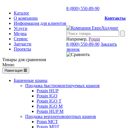
8 (800) 550-89-90
Каталог
О компании
Контакты
Информация для клиентов
Услуги
Медиа
Сервис
Например,
Potain
Запчасти
8 (800) 550-89-90
Заказать
Проекты
звонок
Товары для сравнения
Меню
Навигация
Башенные краны
Продажа быстромонтируемых кранов
Potain HUP
Potain IGO
Potain IGO T
Potain IGO M
Potain HUP M
Продажа верхнеповоротных кранов
Potan MCT
Potain MDT