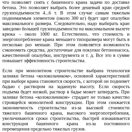
что позволяет снять с башенного крана задачи по доставке
бетона. Это позволяет выбрать более дешевый кран средней
грузоподъемности 4...6 т. В этом случае самым тяжелым
поднимаемым элементом (около 300 кг) будет щит опалубки
максимального размера. Следовательно, надо выбирать кран
заведомо большей грузоподъемности на максимальном вылете
крюка – около 1000 кг. Естественно, что стоимость и
энергопотребление крана меньшего типоразмера могут быть в
несколько раз меньше. При этом появляется возможность
сэкономить средства, достаточные для покупки бетононасоса,
качественной опалубки, инструмента и т. д. Все это в сумме
повышает эффективность строительства.
Если при монолитном строительстве выбрана технология
заливки бетона «колокольчиком», основной характеристикой
при выборе крана становится скорость, с которой он поднимет
бадью с раствором на заданную высоту. Если скорость
подъема будет низкой, раствор в бадье может затвердеть. При
заливке бетона «колокольчиком» страдает не только качество
строящейся монолитной конструкции. При этом снижается
экономичность строительства из-за высокой стоимости
тяжелого башенного крана, высокого энергопотребления,
увеличиваются сроки строительства, быстрей изнашивается
конструкция башенного крана из-за постоянного
перемещения предельно тяжелых грузов.