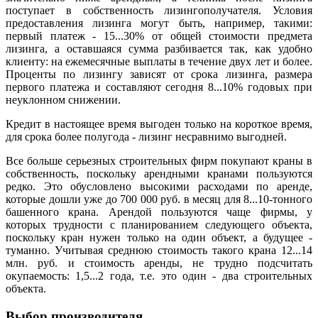
поступает в собственность лизингополучателя. Условия
предоставления лизинга могут быть, например, такими:
первый платеж - 15...30% от общей стоимости предмета
лизинга, а оставшаяся сумма разбивается так, как удобно
клиенту: на ежемесячные выплаты в течение двух лет и более.
Проценты по лизингу зависят от срока лизинга, размера
первого платежа и составляют сегодня 8...10% годовых при
неуклонном снижении.
Кредит в настоящее время выгоден только на короткое время,
для срока более полугода - лизинг несравнимо выгодней.
Все больше серьезных строительных фирм покупают краны в
собственность, поскольку арендными кранами пользуются
редко. Это обусловлено высокими расходами по аренде,
которые дошли уже до 700 000 руб. в месяц для 8...10-тонного
башенного крана. Арендой пользуются чаще фирмы, у
которых трудности с планированием следующего объекта,
поскольку кран нужен только на один объект, а будущее -
туманно. Учитывая среднюю стоимость такого крана 12...14
млн. руб. и стоимость аренды, не трудно подсчитать
окупаемость: 1,5...2 года, т.е. это один - два строительных
объекта.
Выбор производителя