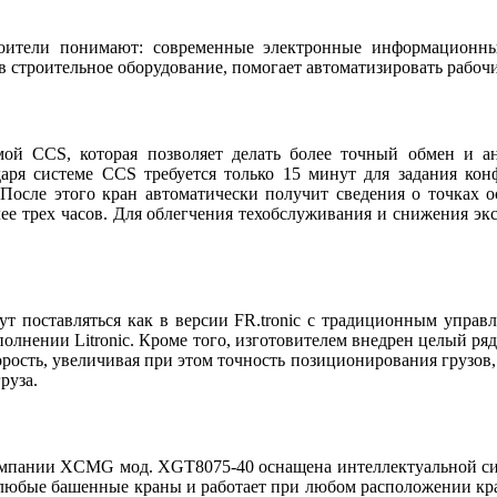
оители понимают: современные электронные информационны
в строительное оборудование, помогает автоматизировать рабоч
ой CCS, которая позволяет делать более точный обмен и ан
даря системе CCS требуется только 15 минут для задания кон
После этого кран автоматически получит сведения о точках о
ее трех часов. Для облегчения техобслуживания и снижения эк
т поставляться как в версии FR.tronic с традиционным управле
полнении Litronic. Кроме того, изготовителем внедрен целый р
орость, увеличивая при этом точность позиционирования грузов,
груза.
омпании XCMG мод. XGT8075-40 оснащена интеллектуальной с
 любые башенные краны и работает при любом расположении крано