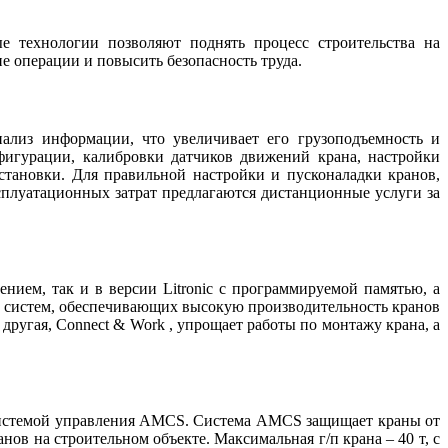
е технологии позволяют поднять процесс строительства на
ие операции и повысить безопасность труда.
ализ информации, что увеличивает его грузоподъемность и
фигурации, калибровки датчиков движений крана, настройки
становки. Для правильной настройки и пусконаладки кранов,
сплуатационных затрат предлагаются дистанционные услуги за
нием, так и в версии Litronic с программируемой памятью, а
яд систем, обеспечивающих высокую производительность кранов
 другая, Connect & Work , упрощает работы по монтажу крана, а
истемой управления AMCS. Система AMCS защищает краны от
в на строительном объекте. Максимальная г/п крана – 40 т, с