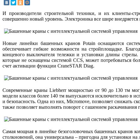
И производители строительной техники, и их клиенты-стр
совершенно новый уровень. Электроника все шире внедряется 
Новые линейки башенных кранов Potain оснащаются систем
обеспечивает гибкие возможности на стройплощадке. Благо
концевого выключателя тележки и установки длины стрелы. 
которые не оснащены системой CCS, может потребоваться бол
счет активации функции CraneSTAR Diag.
Современные краны Liebherr мощностью от 90 до 130 тм могу
модели классов более 140 тм выпускаются исключительно в ис
и безопасность. Одна из них, Micromove, позволяет снижать ск
также позволяет выполнять поворот с гашением раскачивания 
Самая мощная в линейке безоголовочных башенных кранов к
столкновений, она универсальна – пригодна для установки на