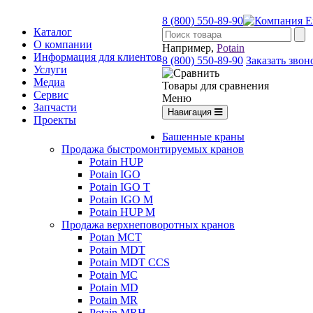
8 (800) 550-89-90
Каталог
О компании
Например,
Potain
Информация для клиентов
8 (800) 550-89-90
Заказать звон
Услуги
Медиа
Товары для сравнения
Сервис
Меню
Запчасти
Навигация
Проекты
Башенные краны
Продажа быстромонтируемых кранов
Potain HUP
Potain IGO
Potain IGO T
Potain IGO M
Potain HUP M
Продажа верхнеповоротных кранов
Potan MCT
Potain MDT
Potain MDT CCS
Potain MC
Potain MD
Potain MR
Potain MRH