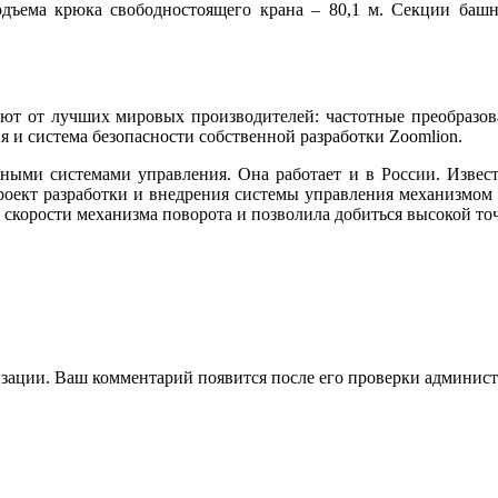
одъ­ема крюка свободностоящего крана – 80,1 м. Секции башн
ют от лучших мировых производителей: частотные преобразоват
я и система безопасности собственной разработки Zoomlion.
тронными системами управления. Она работает и в России. Изв
 разработки и внедрения системы управления механизмом по
ю скорости механизма поворота и позволила добиться высокой т
зации. Ваш комментарий появится после его проверки админист