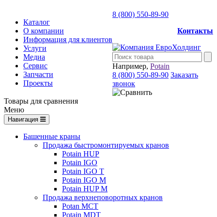
8 (800) 550-89-90
Каталог
О компании
Контакты
Информация для клиентов
Услуги
Медиа
Сервис
Например,
Potain
Запчасти
8 (800) 550-89-90
Заказать
Проекты
звонок
Товары для сравнения
Меню
Навигация
Башенные краны
Продажа быстромонтируемых кранов
Potain HUP
Potain IGO
Potain IGO T
Potain IGO M
Potain HUP M
Продажа верхнеповоротных кранов
Potan MCT
Potain MDT