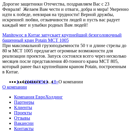
Дорогие защитники Отечества, поздравляем Вас с 23
Февраля! Желаем Вам чести и отваги, добра и мира! Уверенно
идти к победе, невзирая на трудности! Верной дружбы,
искренней любви, отзывчивости людей и пусть вас радует
каждый миг и улыбки родных Вам людей!
Manitowoc в Китае запускает крупнейший безоголовочный
башенный кран Potain MCT 1005
При максимальной грузоподъемности 50 т и длине стрелы до
80 м MCT 1005 предлагает огромные возможности для
реализации проектов. Запуск состоялся всего через несколько
месяцев после представления 40-тонного крана MCT 805,
который ранее был крупнейшим краном Potain, построенным
в Китае.
«
1
...
1
2
3
4
5
6
7
8
9
10
...
18
»
О компании
О компании
Компания ЕвроХолдинг
Партнеры
Клиенты
Проекты
Отзывы
Вакансии
Контакты