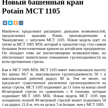
Новый башенный кран
Potain MCT 1105
Manitowoc продолжает расширять диапазон возможностей,
предлагаемых кранами Potain, произведенными в
Чжанцзягане, с запуском MCT 1105. Новая модель идет по
пятам за MCT 1005 M50, который в прошлом году стал самым
большим безоголовочным краном на китайском предприятии.
Он обладает теми же впечатляющими возможностями, но
обеспечивает значительное повышение грузоподъемности на
всем протяжении стрелы.
Как и MCT 1005 M50, MCT 1105 имеет максимальную высоту
без крюка 69,7 м, максимальную грузоподъемность 50 т и
максимальный рабочий радиус 80 м. Тем не менее, он
предлагает существенное увеличение грузоподъемности на
конце стрелы. MCT 1105 поднимает до 11 тонн на конце своей
80-метровой стрелы по сравнению с 8 тоннами, которые
поднимает MCT 1005 M50. Новая модель MCT 1105 при
оснащении полной 80-метровой стрелой может поднимать 50
т на радиус 21,8 м, что на целых 5 м больше, чем у MCT 1005.