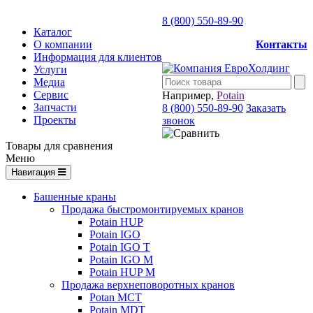
8 (800) 550-89-90
Каталог
О компании
Контакты
Информация для клиентов
Услуги
Медиа
Сервис
Например,
Potain
Запчасти
8 (800) 550-89-90
Заказать
Проекты
звонок
Товары для сравнения
Меню
Навигация
Башенные краны
Продажа быстромонтируемых кранов
Potain HUP
Potain IGO
Potain IGO T
Potain IGO M
Potain HUP M
Продажа верхнеповоротных кранов
Potan MCT
Potain MDT